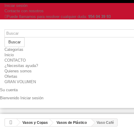
Iniciar sesión
Contacte con nosotros
Puede llamarnos para resolver cualquier duda:
954 04 39 93
Buscar
Categorías
Inicio
CONTACTO
¿Necesitas ayuda?
Quienes somos
Ofertas
GRAN VOLUMEN
Su cuenta
Bienvenido
Iniciar sesión
Vasos y Copas
Vasos de Plástico
Vaso Café